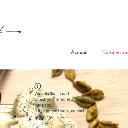
Accueil
Notre visio
Widget Didn’t Load
Check your internet and refresh
this page.
If that doesn’t work, contact us.