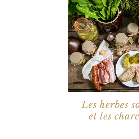
Les herbes s
et les char